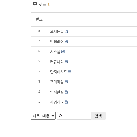
댓글
0
번호
오시는길
8
인테리어
7
시스템
6
커뮤니티
5
단지배치도
»
프리미엄
3
입지환경
2
사업개요
1
검색