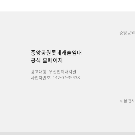
중앙공원
중앙공원롯데캐슬임대
공식 홈페이지
광고대행: 우진인터내셔널
사업자번호: 142-07-35438
※ 본 웹