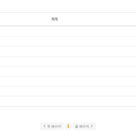
제목
1
첫 페이지
끝 페이지