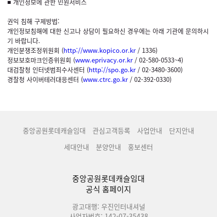
■ 개인정보에 관한 민원서비스
권익 침해 구제방법:
개인정보침해에 대한 신고나 상담이 필요하신 경우에는 아래 기관에 문의하시
기 바랍니다.
개인분쟁조정위원회 (
http://www.kopico.or.kr
/ 1336)
정보보호마크인증위원회 (
www.eprivacy.or.kr
/ 02-580-0533~4)
대검찰청 인터넷범죄수사센터 (
http://spo.go.kr
/ 02-3480-3600)
경찰청 사이버테러대응센터 (
www.ctrc.go.kr
/ 02-392-0330)
중앙공원롯데캐슬임대
관심고객등록
사업안내
단지안내
세대안내
분양안내
홍보센터
중앙공원롯데캐슬임대
공식 홈페이지
광고대행: 우진인터내셔널
사업자번호: 142-07-35438