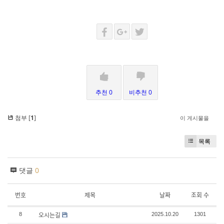
추천 0
비추천 0
첨부 [
1
]
이 게시물을
목록
댓글
0
번호
제목
날짜
조회 수
오시는길
8
2025.10.20
1301