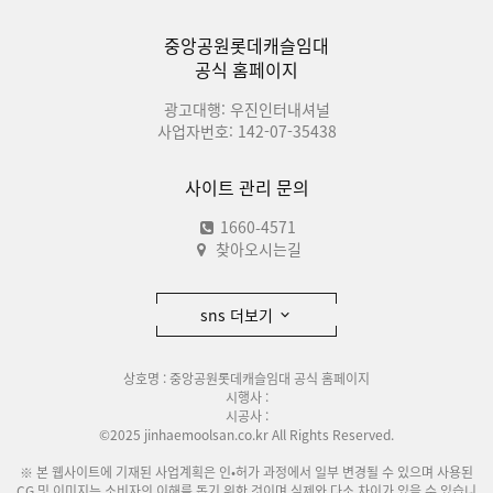
중앙공원롯데캐슬임대
공식 홈페이지
광고대행: 우진인터내셔널
사업자번호: 142-07-35438
사이트 관리 문의
1660-4571
찾아오시는길
sns 더보기
상호명 : 중앙공원롯데캐슬임대 공식 홈페이지
시행사 :
시공사 :
©2025 jinhaemoolsan.co.kr All Rights Reserved.
※ 본 웹사이트에 기재된 사업계획은 인•허가 과정에서 일부 변경될 수 있으며 사용된
CG 및 이미지는 소비자의 이해를 돕기 위한 것이며 실제와 다소 차이가 있을 수 있습니