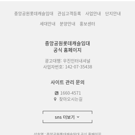
중앙공원롯데캐슬임대
관심고객등록
사업안내
단지안내
세대안내
분양안내
홍보센터
중앙공원롯데캐슬임대
공식 홈페이지
광고대행: 우진인터내셔널
사업자번호: 142-07-35438
사이트 관리 문의
1660-4571
찾아오시는길
sns 더보기
상호명 : 중앙공원롯데캐슬임대 공식 홈페이지