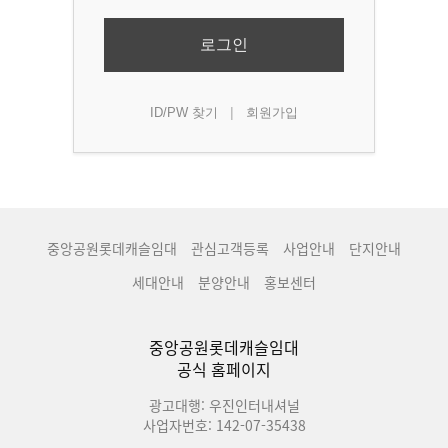
로그인
|
ID/PW 찾기
회원가입
중앙공원롯데캐슬임대
관심고객등록
사업안내
단지안내
세대안내
분양안내
홍보센터
중앙공원롯데캐슬임대
공식 홈페이지
광고대행: 우진인터내셔널
사업자번호: 142-07-35438