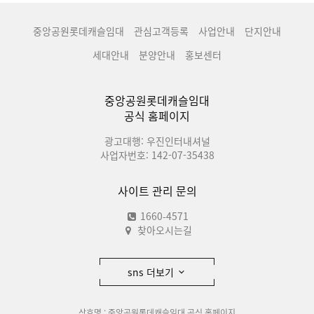
중앙공원롯데캐슬임대
관심고객등록
사업안내
단지안내
세대안내
분양안내
홍보센터
중앙공원롯데캐슬임대
공식 홈페이지
광고대행: 우진인터내셔널
사업자번호: 142-07-35438
사이트 관리 문의
1660-4571
찾아오시는길
sns 더보기
상호명 : 중앙공원롯데캐슬임대 공식 홈페이지