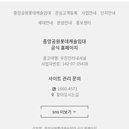
중앙공원롯데캐슬임대
관심고객등록
사업안내
단지안내
세대안내
분양안내
홍보센터
중앙공원롯데캐슬임대
공식 홈페이지
광고대행: 우진인터내셔널
사업자번호: 142-07-35438
사이트 관리 문의
1660-4571
찾아오시는길
sns 더보기
상호명 : 중앙공원롯데캐슬임대 공식 홈페이지