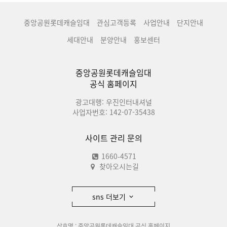
중앙공원롯데캐슬임대
관심고객등록
사업안내
단지안내
세대안내
분양안내
홍보센터
중앙공원롯데캐슬임대
공식 홈페이지
광고대행: 우진인터내셔널
사업자번호: 142-07-35438
사이트 관리 문의
1660-4571
찾아오시는길
sns 더보기
상호명 : 중앙공원롯데캐슬임대 공식 홈페이지