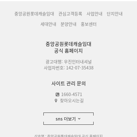
중앙공원롯데캐슬임대
관심고객등록
사업안내
단지안내
세대안내
분양안내
홍보센터
중앙공원롯데캐슬임대
공식 홈페이지
광고대행: 우진인터내셔널
사업자번호: 142-07-35438
사이트 관리 문의
1660-4571
찾아오시는길
sns 더보기
상호명 : 중앙공원롯데캐슬임대 공식 홈페이지