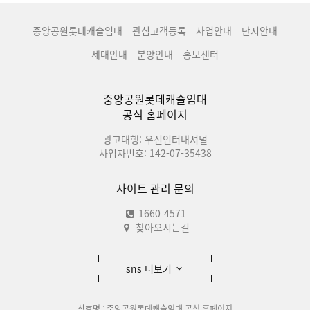
중앙공원롯데캐슬임대
관심고객등록
사업안내
단지안내
세대안내
분양안내
홍보센터
중앙공원롯데캐슬임대
공식 홈페이지
광고대행: 우진인터내셔널
사업자번호: 142-07-35438
사이트 관리 문의
1660-4571
찾아오시는길
sns 더보기
상호명 : 중앙공원롯데캐슬임대 공식 홈페이지