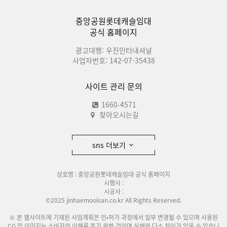
중앙공원롯데캐슬임대
공식 홈페이지
광고대행: 우진인터내셔널
사업자번호: 142-07-35438
사이트 관리 문의
1660-4571
찾아오시는길
sns 더보기
상호명 : 중앙공원롯데캐슬임대 공식 홈페이지
시행사 :
시공사 :
©2025 jinhaemoolsan.co.kr All Rights Reserved.
※ 본 웹사이트에 기재된 사업계획은 인•허가 과정에서 일부 변경될 수 있으며 사용된
CG 및 이미지는 소비자의 이해를 돕기 위한 것이며 실제와 다소 차이가 있을 수 있습니