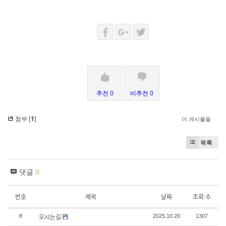
추천 0
비추천 0
첨부 [
1
]
이 게시물을
목록
댓글
0
번호
제목
날짜
조회 수
오시는길
8
2025.10.20
1307