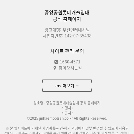
중앙공원롯데캐슬임대
공식 홈페이지
광고대행: 우진인터내셔널
사업자번호: 142-07-35438
사이트 관리 문의
1660-4571
찾아오시는길
sns 더보기
상호명 : 중앙공원롯데캐슬임대 공식 홈페이지
시행사 :
시공사 :
©2025 jinhaemoolsan.co.kr All Rights Reserved.
※ 본 웹사이트에 기재된 사업계획은 인•허가 과정에서 일부 변경될 수 있으며 사용된
CG 및 이미지는 소비자의 이해를 돕기 위한 것이며 실제와 다소 차이가 있을 수 있습니