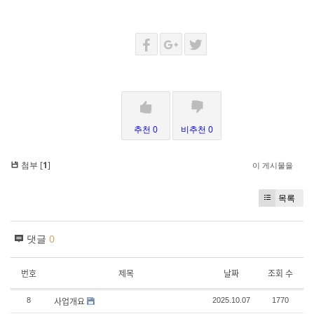
추천 0
비추천 0
첨부 [
1
]
이 게시물을
목록
댓글
0
번호
제목
날짜
조회 수
사업개요
8
2025.10.07
1770