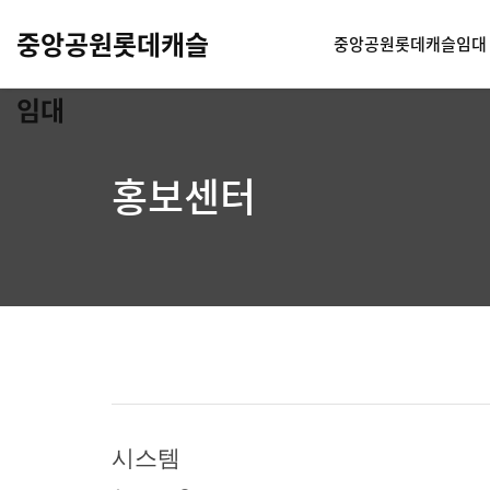
중앙공원롯데캐슬
중앙공원롯데캐슬임대
임대
홍보센터
시스템