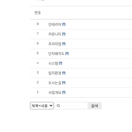
번호
인테리어
8
커뮤니티
7
프리미엄
6
단지배치도
5
시스템
»
입지환경
3
오시는길
2
사업개요
1
검색