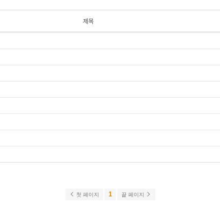
제목
1
첫 페이지
끝 페이지