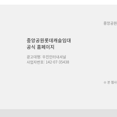
중앙공원
중앙공원롯데캐슬임대
공식 홈페이지
광고대행: 우진인터내셔널
사업자번호: 142-07-35438
※ 본 웹