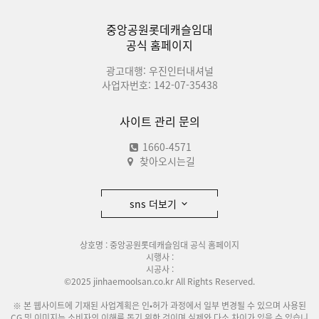
중앙공원롯데캐슬임대
공식 홈페이지
광고대행: 우진인터내셔널
사업자번호: 142-07-35438
사이트 관리 문의
1660-4571
찾아오시는길
sns 더보기
상호명 : 중앙공원롯데캐슬임대 공식 홈페이지
시행사 :
시공사 :
©2025 jinhaemoolsan.co.kr All Rights Reserved.
※ 본 웹사이트에 기재된 사업계획은 인•허가 과정에서 일부 변경될 수 있으며 사용된
CG 및 이미지는 소비자의 이해를 돕기 위한 것이며 실제와 다소 차이가 있을 수 있습니