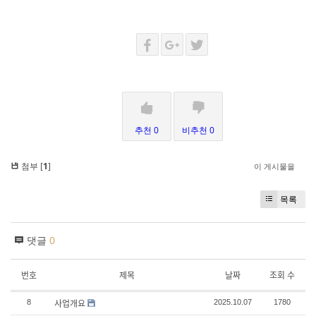
추천 0
비추천 0
첨부 [
1
]
이 게시물을
목록
댓글
0
번호
제목
날짜
조회 수
사업개요
8
2025.10.07
1780