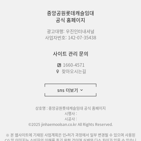
중앙공원롯데캐슬임대
공식 홈페이지
광고대행: 우진인터내셔널
사업자번호: 142-07-35438
사이트 관리 문의
1660-4571
찾아오시는길
sns 더보기
상호명 : 중앙공원롯데캐슬임대 공식 홈페이지
시행사 :
시공사 :
©2025 jinhaemoolsan.co.kr All Rights Reserved.
※ 본 웹사이트에 기재된 사업계획은 인•허가 과정에서 일부 변경될 수 있으며 사용된
CG 및 이미지는 소비자의 이해를 돕기 위한 것이며 실제와 다소 차이가 있을 수 있습니