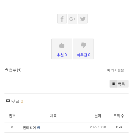
추천 0
비추천 0
첨부 [
1
]
이 게시물을
목록
댓글
0
번호
제목
날짜
조회 수
인테리어
8
2025.10.20
1124